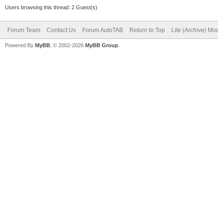
Users browsing this thread: 2 Guest(s)
Forum Team
Contact Us
Forum AutoTAB
Return to Top
Lite (Archive) Mo
Powered By
MyBB
, © 2002-2026
MyBB Group
.