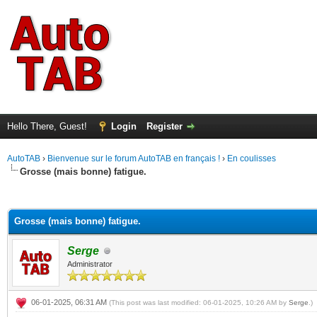
Hello There, Guest!
Login
Register
AutoTAB
›
Bienvenue sur le forum AutoTAB en français !
›
En coulisses
Grosse (mais bonne) fatigue.
ge
Grosse (mais bonne) fatigue.
Serge
Administrator
06-01-2025, 06:31 AM
(This post was last modified: 06-01-2025, 10:26 AM by
Serge
.)